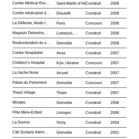
Centre Médical Rocheplane (SSR)
Saint-Martin-d’Hères
Construit
2008
Centre médicalisé de pneumologie
Dieulefit
Construit
2008
La Défense, étude territoriale
Paris
Concours
2008
Magasin Debenhams, Paradise One
,
Liverpool
Royaume-Uni
Construit
2008
Restructuration du site Alstom
Grenoble
Construit
2008
Centre Hospitalier
Arras
Construit
2007
Children’s Hospital of the Future
,
Kyiv
Ukraine
Concours
2007
La Vache Noire
Arcueil
Construit
2007
Palais du Parlement
Grenoble
Concours
2007
Thiais Village
Thiais
Construit
2007
Minatec
Grenoble
Construit
2006
Pôle Mère-Enfant
Limoges
Construit
2006
La Source
Vichy
Construit
2004
Cité Scolaire Internationale
Grenoble
Construit
2001