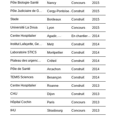
Pôle Biologie-Santé
Nancy
Concours
2015
Pôle Judiciaire de Gendarmerie Nationale (PJGN)
Cergy-Pontoise
Construit
2015
Stade
Bordeaux
Construit
2015
Université La Doua
Lyon
Concours
2015
Centre Hospitalier
,
Agadir
Maroc
En chantier
2014
Institut Lafayette, Georgia Tech Lorraine
Metz
Construit
2014
Laboratoire STICS
Montpellier
Construit
2014
Plateau des urgences, CHI
Créteil
Construit
2014
Pôle de Santé
Arcachon
Construit
2014
TEMIS Sciences
Besançon
Construit
2014
Centre Hospitalier
Roanne
Construit
2013
CHU
Dijon
Construit
2013
Hôpital Cochin
Paris
Concours
2013
IHU
Strasbourg
Concours
2013