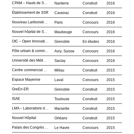
CPAM – Hauts de Seine
Nanterre
Construit
2016
Établissement de SSR
Caveirac
Construit
2016
Nouveau Lariboisière, Paris
Paris
Concours
2016
Nouvel hôpital de Sambre Avesnois
Maubeuge
Concours
2016
OIC – Open Innovation Centre
Grenoble
En études
2016
Pôle urbain & commercial
,
Avry
Suisse
Concours
2016
Université des Métiers Carrefour
Saclay
Concours
2016
Centre commercial La Capelle
Millau
Construit
2015
Espace Mayenne
Laval
Concours
2015
GreEn-ER
Grenoble
Construit
2015
ISAE
Toulouse
Construit
2015
LMA – Laboratoire de Mécanique et d’Acoustique
Marseille
Construit
2015
Nouvel Hôpital
Orléans
Construit
2015
Palais des Congrès et Docks Café
Le Havre
Concours
2015