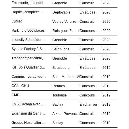
Émeraude, immeuble de bureaux
Grenoble
Construit
2020
Hoplite, complexe modulaire déployable de réanimation confinée
Déployable
En études
2020
Lynred
Veurey-Voroize
Construit
2020
Parking 6 500 places
Roissy-en-France
Concours
2020
Intencity Schneider Electric
Grenoble
Construit
2020
Symbio Factory à Saint-Fons
Saint-Fons
Construit
2020
Transport par câble, Grenoble
Grenoble
En études
2020
IGH Bois Quartier du Wacken, à Strasbourg
Strasbourg
En études
2019
Campus hydraulique EDF
Saint-Martin-le-Vinoux
Construit
2019
CCI – CHU
Rennes
Concours
2019
CMP
Toulouse
Concours
2019
ENS Cachan avec Renzo Piano Building Workshop
Saclay
En chantier
2019
Extension du Centre Hospitalier
Aix-en-Provence
Construit
2019
Groupe Hospitalier Nord-Essonne - Hôpital Paris-Saclay
Saclay
Concours
2019