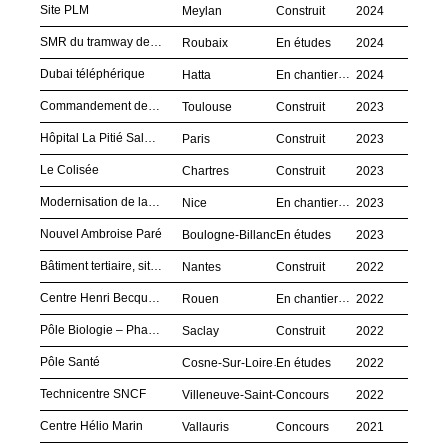
Site PLM
Meylan
Construit
2024
SMR du tramway de Roubaix-Tourcoing
Roubaix
En études
2024
Dubai téléphérique
Hatta
En chantier
2024
Commandement de l’Espace
Toulouse
Construit
2023
Hôpital La Pitié Salpêtrière
Paris
Construit
2023
Le Colisée
Chartres
Construit
2023
Modernisation de la STEP Haliotis
Nice
En chantier
2023
Nouvel Ambroise Paré
Boulogne-Billancourt
En études
2023
Bâtiment tertiaire, site Naval Group de Nantes-Indret
Nantes
Construit
2022
Centre Henri Becquerel
Rouen
En chantier
2022
Pôle Biologie – Pharmacie – Chimie, à Saclay
Saclay
Construit
2022
Pôle Santé
Cosne-Sur-Loire
En études
2022
Technicentre SNCF
Villeneuve-Saint-Georges
Concours
2022
Centre Hélio Marin
Vallauris
Concours
2021