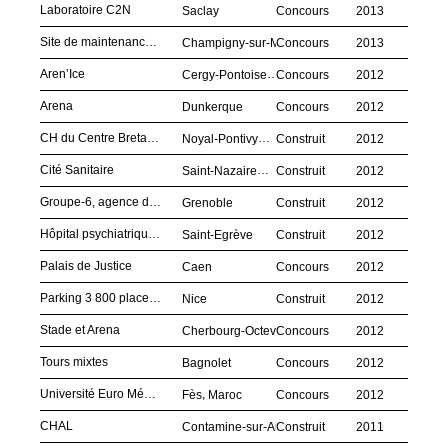
Laboratoire C2N
Saclay
Concours
2013
Site de maintenance du Grand Paris Express
Champigny-sur-Marne
Concours
2013
Aren’Ice
Cergy-Pontoise
Concours
2012
Arena
Dunkerque
Concours
2012
CH du Centre Bretagne
Noyal-Pontivy
Construit
2012
Cité Sanitaire
Saint-Nazaire
Construit
2012
Groupe-6, agence d’architecture
Grenoble
Construit
2012
Hôpital psychiatrique de Saint-Égrève
Saint-Egrève
Construit
2012
Palais de Justice
Caen
Concours
2012
Parking 3 800 places, CAP3000
Nice
Construit
2012
Stade et Arena
Cherbourg-Octeville
Concours
2012
Tours mixtes
Bagnolet
Concours
2012
Université Euro Méditerranéenne
,
Fès
Maroc
Concours
2012
CHAL
Contamine-sur-Arve
Construit
2011