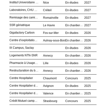
Institut Universitaire de Biologie Pathologie, Nice
Nice
En études
2027
Laboratoires, CHU Henri-Mondor
Créteil
En études
2027
Remisage des camions-bennes
Romainville
En études
2027
SSR gériatrique
Le Havre
En chantier
2027
Gigafactory Carbon
Fos-sur-Mer
En études
2026
Centre d’exploitation du Grand Paris Express
Aulnay-sous-Bois
En chantier
2026
IX Campus, Saclay
En études
2026
Logements NTN-SNR
Annecy
En chantier
2026
Pharmacie à Usage Intérieur (PUI), CHU de Lille
Lille
En études
2026
Restructuration du bâtiment Gillette
Annecy
En chantier
2026
Centre Hospitalier
Chaumont
Concours
2025
Centre Hospitalier d’Avignon
Avignon
En études
2025
Centre Hospitalier de Valence
Valence
En chantier
2025
Crédit Mutuel campus, Strasbourg
Strasbourg
Concours
2025