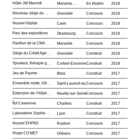
Hôtel JW Marriott
,
Manama
Bahreïn
En études
2018
Nouveau siège du Groupe SAMSE
Grenoble
Concours
2018
Nouvel hôpital
Caen
Concours
2018
Parc des expositions
Strasbourg
Concours
2018
Pavillon de la CMA CGM Academy
Marseille
Concours
2018
Siège du Crédit Agricole Sud Rhône Alpes
Grenoble
Construit
2018
Yposkesi, thérapie génique
Corbeil-Essonnes
Construit
2018
Jeu de Paume
Blois
Construit
2017
Ensemble mixte, hôtel et logements
Saint-Laurent-du-Var
Concours
2017
Extension de l’Hôpital Américain
Neuilly-sur-Seine
Concours
2017
Îlot Casanova
Chartres
Construit
2017
Laboratoire Sophie Germain, INSA
Lyon
Construit
2017
Nouvel EHPAD
Roybon
Concours
2017
Projet CO’MET
Orléans
Concours
2017