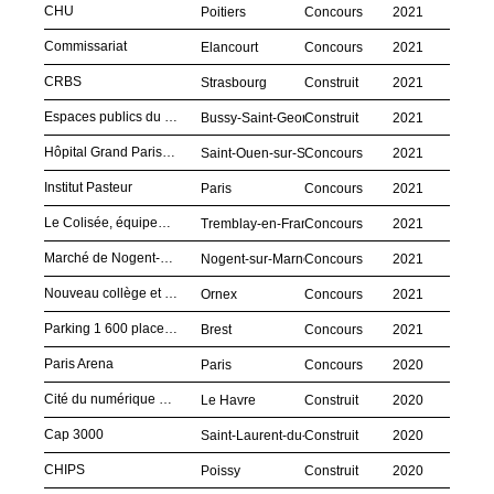
CHU
Poitiers
Concours
2021
Commissariat
Elancourt
Concours
2021
CRBS
Strasbourg
Construit
2021
Espaces publics du Pôle Gare
Bussy-Saint-Georges
Construit
2021
Hôpital Grand Paris-Nord
Saint-Ouen-sur-Seine
Concours
2021
Institut Pasteur
Paris
Concours
2021
Le Colisée, équipement culturel et sportif
Tremblay-en-France
Concours
2021
Marché de Nogent-sur-Marne
Nogent-sur-Marne
Concours
2021
Nouveau collège et gymnase
Ornex
Concours
2021
Parking 1 600 places, CHU
Brest
Concours
2021
Paris Arena
Paris
Concours
2020
Cité du numérique et Ecole de Management de Normandie
Le Havre
Construit
2020
Cap 3000
Saint-Laurent-du-Var
Construit
2020
CHIPS
Poissy
Construit
2020