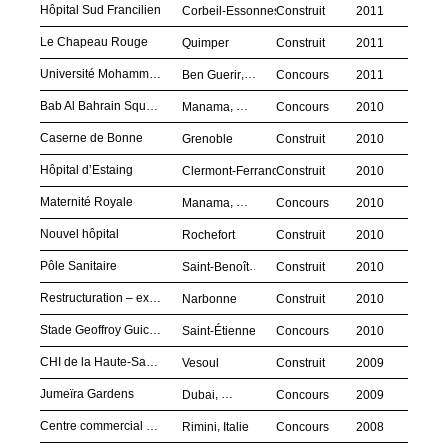
Hôpital Sud Francilien
Corbeil-Essonnes
Construit
2011
Le Chapeau Rouge
Quimper
Construit
2011
Université Mohammed VI
,
Ben Guerir
Maroc
Concours
2011
Bab Al Bahrain Square
,
Manama
Bahreïn
Concours
2010
Caserne de Bonne
Grenoble
Construit
2010
Hôpital d’Estaing
Clermont-Ferrand
Construit
2010
Maternité Royale
,
Manama
Bahreïn
Concours
2010
Nouvel hôpital
Rochefort
Construit
2010
Pôle Sanitaire
,
Saint-Benoît
Réunion
Construit
2010
Restructuration – extension de l’hôpital
Narbonne
Construit
2010
Stade Geoffroy Guichard
Saint-Étienne
Concours
2010
CHI de la Haute-Saône
Vesoul
Construit
2009
Jumeïra Gardens
,
Dubai
Émirats arabes unis
Concours
2009
Centre commercial La Murri
,
Rimini
Italie
Concours
2008