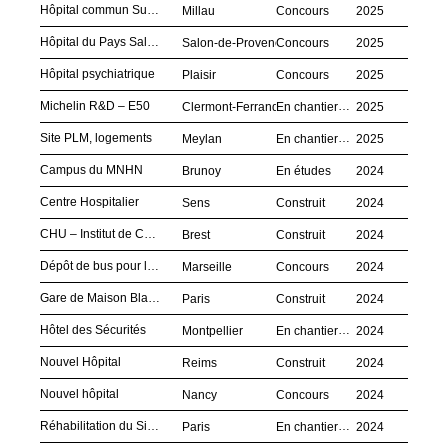
Hôpital commun Sud-Aveyron
Millau
Concours
2025
Hôpital du Pays Salonais
Salon-de-Provence
Concours
2025
Hôpital psychiatrique
Plaisir
Concours
2025
Michelin R&D – E50
Clermont-Ferrand
En chantier
2025
Site PLM, logements
Meylan
En chantier
2025
Campus du MNHN
Brunoy
En études
2024
Centre Hospitalier
Sens
Construit
2024
CHU – Institut de Cancérologie et d’Imagerie
Brest
Construit
2024
Dépôt de bus pour la RTM
Marseille
Concours
2024
Gare de Maison Blanche
Paris
Construit
2024
Hôtel des Sécurités
Montpellier
En chantier
2024
Nouvel Hôpital
Reims
Construit
2024
Nouvel hôpital
Nancy
Concours
2024
Réhabilitation du Siège du CIC
Paris
En chantier
2024