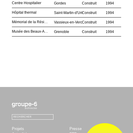
Centre Hospitalier
Gordes
Construit
1994
Hôpital thermal
Saint-Martin-d'Uriage
Construit
1994
Mémorial de la Résistance
Vassieux-en-Vercors
Construit
1994
Musée des Beaux-Arts
Grenoble
Construit
1994
LinkedIn
Instagram
Facebook
RECHERCHER
Valider
Projets
Presse