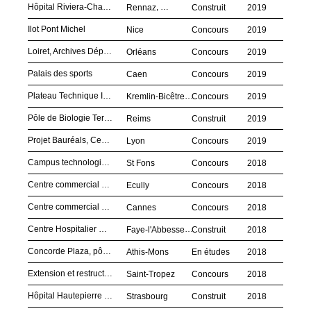
Hôpital Riviera-Chablais
,
Rennaz
Suisse
Construit
2019
Ilot Pont Michel
Nice
Concours
2019
Loiret, Archives Départementales
Orléans
Concours
2019
Palais des sports
Caen
Concours
2019
Plateau Technique Interventionnel, Hôpital Bicêtre
Kremlin-Bicêtre
Concours
2019
Pôle de Biologie Territoriale
Reims
Construit
2019
Projet Bauréals, Centre Hospitalier Lyon Sud
Lyon
Concours
2019
Campus technologique et d'innovation City Lights
St Fons
Concours
2018
Centre commercial Grand Ouest
Ecully
Concours
2018
Centre commercial Minelle
Cannes
Concours
2018
Centre Hospitalier Nord-Deux-Sèvres (CHNDS)
Faye-l'Abbesse
Construit
2018
Concorde Plaza, pôle mixte commerces et loisirs
Athis-Mons
En études
2018
Extension et restructuration du centre commercial
Saint-Tropez
Concours
2018
Hôpital Hautepierre et IRC
Strasbourg
Construit
2018