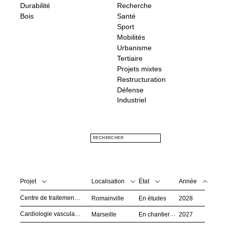
Durabilité
Recherche
Bois
Santé
Sport
Mobilités
Urbanisme
Tertiaire
Projets mixtes
Restructuration
Défense
Industriel
Valider
RECHERCHER
Projet
Localisation
État
Année
Centre de traitement des déchets ménagers
Romainville
En études
2028
Cardiologie vasculaire de l’Hôpital Nord
Marseille
En chantier
2027