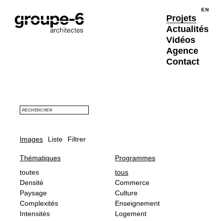
Valider
Projets : Bois
Sélection de projets
EN
ENG
Projets
Actualités
Vidéos
Agence
Contact
RECHERCHER
Images
Liste
Filtrer
Thématiques
Programmes
toutes
tous
Densité
Commerce
Paysage
Culture
Complexités
Enseignement
Intensités
Logement