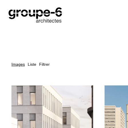
Projets : Restructuration
Sélection de projets
Images
Liste
Filtrer