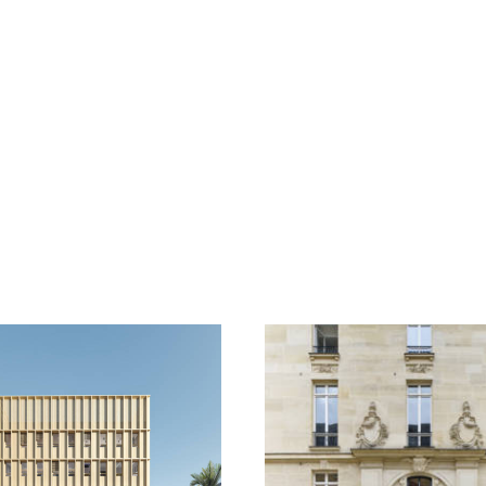
Thématiques
toutes
Intensités
Densité
Durabilité
Paysage
Bois
Complexités