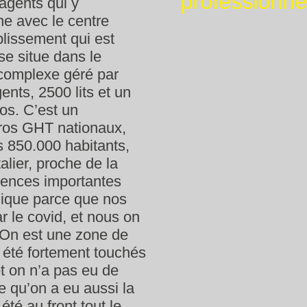
professionne
 agents qui y
ne avec le centre
blissement qui est
se situe dans le
complexe géré par
nts, 2500 lits et un
ros. C’est un
gros GHT nationaux,
s 850.000 habitants,
talier, proche de la
uences importantes
ique parce que nos
r le covid, et nous on
. On est une zone de
 été fortement touchés
t on n’a pas eu de
e qu’on a eu aussi la
été au front tout le