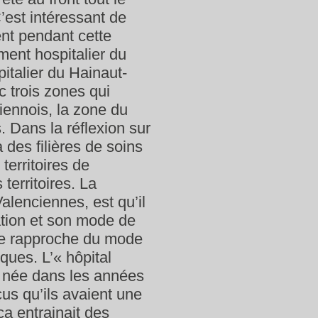
est intéressant de
ment pendant cette
ment hospitalier du
italier du Hainaut-
c trois zones qui
iennois, la zone du
 Dans la réflexion sur
 des filières de soins
territoires de
 territoires. La
Valenciennes, est qu’il
tion et son mode de
se rapproche du mode
ues. L’« hôpital
t née dans les années
çus qu’ils avaient une
ça entrainait des