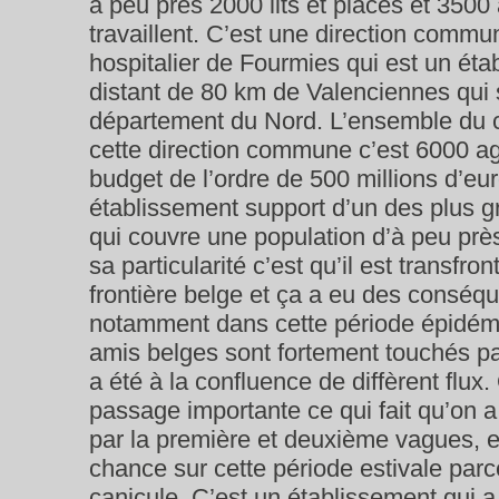
à peu près 2000 lits et places et 3500
travaillent. C’est une direction commu
hospitalier de Fourmies qui est un éta
distant de 80 km de Valenciennes qui 
département du Nord. L’ensemble du 
cette direction commune c’est 6000 age
budget de l’ordre de 500 millions d’eu
établissement support d’un des plus 
qui couvre une population d’à peu prè
sa particularité c’est qu’il est transfron
frontière belge et ça a eu des conséq
notamment dans cette période épidém
amis belges sont fortement touchés pa
a été à la confluence de diffèrent flux
passage importante ce qui fait qu’on a
par la première et deuxième vagues, e
chance sur cette période estivale parc
canicule. C’est un établissement qui a 