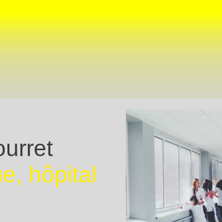
ble ?
urret
e, hôpital