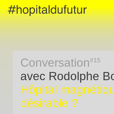
Hôpital attractif – Hôpital magnétique, hôpital désira
Conversation
#15
avec Rodolphe Bo
Hôpital magnétiqu
désirable ?